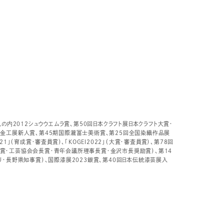
丸の内2012シュウウエムラ賞、第50回日本クラフト展日本クラフト大賞・
本金工展新人賞、第45期国際瀧冨士美術賞、第25回全国染織作品展
1」（育成賞・審査員賞）、「KOGEI2022」（大賞・審査員賞）、第78回
賞・工芸協会会長賞・青年会議所理事長賞・金沢市長奨励賞）、第14
リ・長野県知事賞）、国際漆展2023銀賞、第40回日本伝統漆芸展入
）