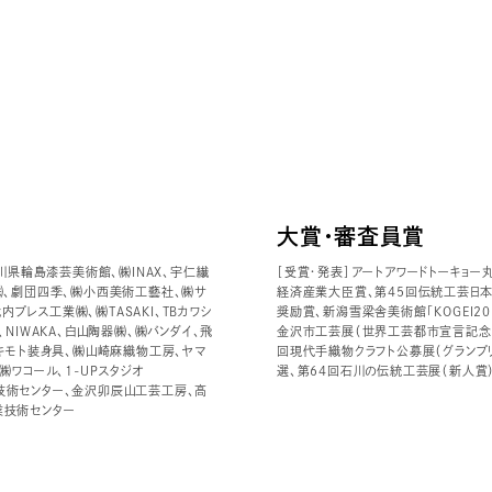
大賞・審査員賞
川県輪島漆芸美術館、㈱INAX、宇仁繊
［受賞・発表］アートアワードトーキョー
㈱、劇団四季、㈱小西美術工藝社、㈱サ
経済産業大臣賞、第45回伝統工芸日
内プレス工業㈱、㈱TASAKI、TBカワシ
奨励賞、新潟雪梁舎美術館「KOGEI202
NIWAKA、白山陶器㈱、㈱バンダイ、飛
金沢市工芸展（世界工芸都市宣言記念
キモト装身具、㈱山崎麻織物工房、ヤマ
回現代手織物クラフト公募展（グランプ
t、㈱ワコール、1-UPスタジオ
選、第64回石川の伝統工芸展（新人賞
技術センター、金沢卯辰山工芸工房、高
業技術センター