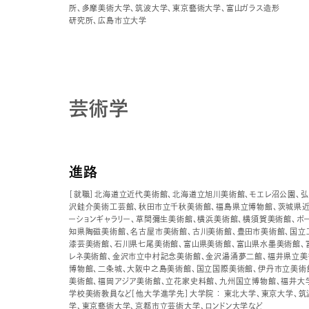
所、多摩美術大学、筑波大学、東京藝術大学、富山ガラス造形
研究所、広島市立大学
芸術学
進路
［就職］北海道立近代美術館、北海道立旭川美術館、モエレ沼公園、
沢銈介美術工芸館、秋田市立千秋美術館、福島県立博物館、茨城県近
ーションギャラリー、草間彌生美術館、横浜美術館、横須賀美術館、ポ
知県陶磁美術館、名古屋市美術館、古川美術館、豊田市美術館、国立
漆芸美術館、石川県七尾美術館、富山県美術館、富山県水墨美術館、
レネ美術館、金沢市立中村記念美術館、金沢湯涌夢二館、福井県立美
博物館、二条城、大阪中之島美術館、国立国際美術館、伊丹市立美術
美術館、福岡アジア美術館、立花家史料館、九州国立博物館、福井大
学校美術教員など［他大学進学先］大学院 ： 東北大学、東京大学、
学、東京藝術大学、京都市立芸術大学、ロンドン大学など