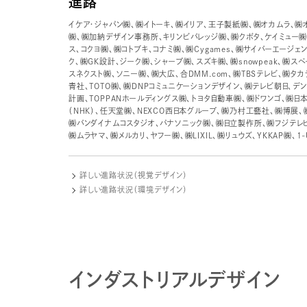
進路
イケア・ジャパン㈱、㈱イトーキ、㈱イリア、王子製紙㈱、㈱オカムラ、
㈱、㈱加納デザイン事務所、キリンビバレッジ㈱、㈱クボタ、ケイミュー
ス、コクヨ㈱、㈱コトブキ、コナミ㈱、㈱Cygames、㈱サイバーエージェ
ク、㈱GK設計、ジーク㈱、シャープ㈱、スズキ㈱、㈱snowpeak、㈱
スネクスト㈱、ソニー㈱、㈱大広、合DMM.com、㈱TBSテレビ、㈱タ
青社、TOTO㈱、㈱DNPコミュニケーションデザイン、㈱テレビ朝日、
計画、TOPPANホールディングス㈱、トヨタ自動車㈱、㈱ドワンゴ、㈱
（NHK）、任天堂㈱、NEXCO西日本グループ、㈱乃村工藝社、㈱博展
㈱バンダイナムコスタジオ、パナソニック㈱、㈱日立製作所、㈱フジテレ
㈱ムラヤマ、㈱メルカリ、ヤフー㈱、㈱LIXIL、㈱リュウズ、YKKAP㈱、1
詳しい進路状況（視覚デザイン）
詳しい進路状況（環境デザイン）
インダストリアルデザイン