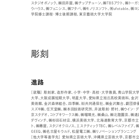
スタジオポノック、㈱田井屋、㈱チップチューン、㈱TBSアクト、㈱トー
ウハウス、㈱フェニシス、㈱フタバ、㈱モノリスソフト、㈲ufotable、
学院修士課程・博士後期課程、東京藝術大学大学院
彫刻
進路
［就職］ 彫刻家、造形作家、小学・中学・高校・大学教員、青山学院大
大学、大阪成蹊短期大学、明星大学、愛知県立旭丘高校美術科、金沢
美術館、金沢森林組合、四季㈱、㈳共同通信社、㈱金沢舞台、劇団俳
スズキ㈱、任天堂㈱、㈱本田技術研究所、井波彫刻・野村、㈱ウイン・デ
京スタデオ、コトブキワークス㈱、㈱瑠璃光、㈱桑山、㈱北陸園芸、㈱道具
ダヴィンチ、㈱杉田石材店、横浜美術大学、北海道教育大学、京都市
ト、㈱壽屋、スタジオクロノス、エステティックTBC、㈱レベルファイブ、㈱
GEEQ、㈱名古屋モウルド、松屋電工㈱、㈱リノベーションプランニング
［他大学等進学先］ 愛知県立芸術大学、沖縄県立芸術大学、京都市