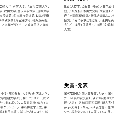
芸術大学、佐賀大学、名古屋芸術大学、
日展（大臣賞、会員賞、特選）／日春展
学、秋田大学、金沢学院大学、金城大学
他）／臥龍桜日本画大賞展（大賞他）
立美術館、名古屋市美術館、MOA美術
庁在外派遣研修員／新風舎えほんコンテ
芸研究機関（九谷焼技術、輪島漆芸他）
励賞）／春の院展（奨励賞）／東山魁
ター／各種デザイナー／映像関係／繊維
賞）／三溪展（優秀賞）／京展（京都市
大賞）
受賞・発表
、中学・高校教員、大学教員（茨城大学、
第97回国展（新人賞受賞、入選）、第
学短期大学部）、㈱アクアスター、㈱ア
ナーレ（奨励賞受賞）、令和3年度みえ文
デー、㈱エポック、大阪印刷㈱、㈱カイカ
展（入選）、第56回関西国展（新人賞・
、㈱グランゼーラ、㈱酒井化学工業、㈱
芽ふくら芽」in Nagoya（優秀賞）、
㈱四季（劇団四季）、㈱スタジオコロリド、㈱
シェル美術賞2021（入選）、FACE展2