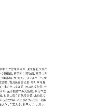
弘前れんが倉庫美術館、東北福祉大学芹
代美術館、東京国立博物館、東京ステ
ーラ美術館、黄金崎クリスタルパーク、愛
工芸館、石川県立美術館、石川県輪島
富山市ガラス美術館、黒部市美術館、セ
術館、金津創作の森美術館、敦賀市立
館、和歌山県立近代美術館、鳥取県立
学、金沢大学、公立および私立中・高等
筑波大学、千葉大学、神戸大学、九州大