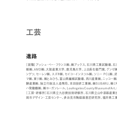
工芸
進路
［就職］アッシュ・ペー・フランス㈱、㈱アックス、石川県工業試験場、石
維㈱、AMD㈱、大阪産業大学、鹿児島大学、上出長右衛門窯、グンゼ
ンゲツ、セーレン㈱、スズキ㈱、セイコーインスツル㈱、ソニー PCL㈱、武
マ㈱、東リ㈱、㈱とみひろ、富山県繊維試験場、西川産業㈱、ニッコー㈱、
騨産業㈱、独立行政法人造幣局、本田技研工業㈱、㈱SUBARU、㈱ミ
ハ発動機㈱、㈱ヨーガンレール、LosAngelesCountyMuseumofAr
［工房・研修所］石川県立九谷焼技術研修所、石川県立山中漆器産業
岡市デザイン・工芸センター、多治見市陶磁器意匠研究所、福井県工