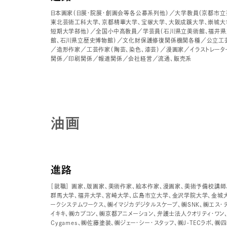
日本画家（日展・院展・創画会等各公募系列他）／大学教員（京都市立
東北芸術工科大学、京都精華大学、宝塚大学、大阪成蹊大学、崇城大
短期大学部他）／全国小中高教員／学芸員（石川県立美術館、福井県
館、石川県立歴史博物館）／文化財保護修復関係機関各種／公立工
／造形作家／工芸作家（陶芸、染色、漆芸）／漫画家／イラストレー
関係／印刷関係／報道関係／会社経営／流通、販売系
油画
進路
［就職］ 画家、版画家、美術作家、絵本作家、漫画家、美術予備校講師
群馬大学、福井大学、宮崎大学、広島市立大学、金沢学院大学、金城大
ークシステムワークス、㈱イマジカデジタルスケープ、㈱SNK、㈱エス・
イキキ、㈱カプコン、㈱京都アニメーション、弁護士法人クオリティ・ワン
Cygames、㈱佐藤塗装、㈱ジェー・シー・スタッフ、㈱J-TECラボ、