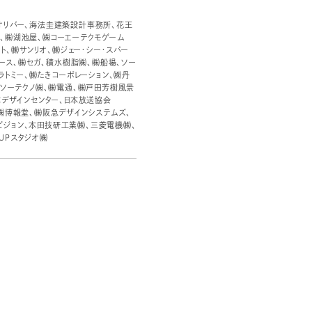
㈱オリバー、海法圭建築設計事務所、花王
㈱、㈱湖池屋、㈱コーエーテクモゲーム
ント、㈱サンリオ、㈱ジェー・シー・スパー
スペース、㈱セガ、積水樹脂㈱、㈱船場、ソー
カラトミー、㈱たきコーポレーション、㈱丹
デンソーテクノ㈱、㈱電通、㈱戸田芳樹風景
日本デザインセンター、日本放送協会
、㈱博報堂、㈱阪急デザインシステムズ、
ビジョン、本田技研工業㈱、三菱電機㈱、
-UPスタジオ㈱