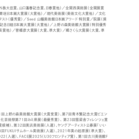
（外務大臣賞、山口蓬春記念賞、日春賞他）／全関西美術展（全関展賞
／青垣日本画大賞展（大賞他）／現代美術展（美術文化大賞他）／文化
スト（優秀賞）／Seed 山種美術館日本画アワード 特別賞／院展（奨
夷記念日経日本画大賞展（大賞他）／上野の森美術館大賞展（特別優秀
長賞他）／菅楯彦大賞展（大賞、準大賞）／郷さくら大賞展（大賞、準
41回上野の森美術館大賞展（大賞受賞）、第7回青木繁記念大賞ビエン
化芸術祭第71回みえ県展（最優秀賞）、 第23回雪梁舎フィレンツェ賞
賞候補）、第32回美浜美術展（入選）、ヤングアーティスト公募展「いい
第38回FUKUIサムホール美術展（入選）、2021年美の起原展（準大賞）、
022（入選）、FACE展2025（U30フロンティア賞）、第1回古川美術館F