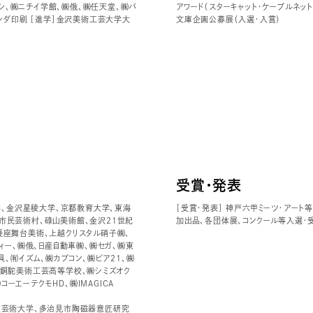
ガシ、㈱ニチイ学館、㈱俄、㈱任天堂、㈱バ
アワード（スターキャット・ケーブルネッ
㈱ヨシダ印刷 ［進学］金沢美術工芸大学大
文庫企画公募展（入選・入賞）
受賞・発表
学、金沢星稜大学、京都教育大学、東海
［受賞・発表］ 神戸六甲ミーツ・アート
市民芸術村、碌山美術館、金沢21世紀
加出品、各団体展、コンクール等入選・
優座舞台美術、上越クリスタル硝子㈱、
ィー、㈱俄、日産自動車㈱、㈱セガ、㈱東
、㈲イズム、㈱カプコン、㈱ピア21、㈱
立銅駝美術工芸高等学校、㈱シミズオク
コーエーテクモHD、㈱IMAGICA
立芸術大学、多治見市陶磁器意匠研究