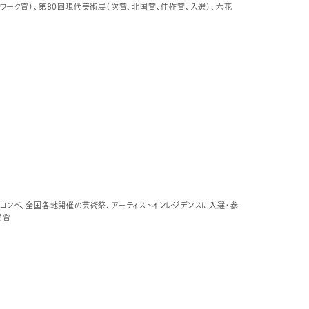
トワーク賞）、第80回現代美術展（次賞、北国賞、佳作賞、入選）、六花
等コンペ、全国各地開催の芸術祭、アーティストインレジデンスに入選・参
受賞