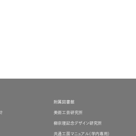
附属図書館
針
美術工芸研究所
柳宗理記念デザイン研究所
共通工房マニュアル（学内専用）