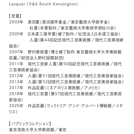
Lacquer （V&A South Kensington）
【受賞】
２００３年 原田賞（原田奨学基金／東京藝術大学奨学金）
杜賞（卒業制作／東京藝術大学美術学部杜の会）
２００５年 日本漆工奨学賞（修了制作／社団法人日本漆工協会）
入選（第４４回記念現代工芸美術展／現代工芸美術家
協会）
２００７年 野村美術賞（博士修了制作 東京藝術大学大学美術館
収蔵／財団法人野村国際財団）
２０１１年 現代工芸新人賞（第５０回記念現代工芸美術展／現代
工芸美術家協会）
２０１２年 入選（第５１回現代工芸美術展／現代工芸美術家協会）
２０１３年 入選（第５２回現代工芸美術展／現代工芸美術家協会）
２０１７年 作品収蔵（ミネアポリス美術館／アメリカ）
２０１８年 現代工芸賞（第５７回現代工芸美術展／現代工芸美術
家協会）
２０２５年 作品収蔵（ヴィクトリア・アンド・アルバート博物館／イギ
リス）
【パブリックコレクション】
東京芸術大学大学美術館／東京