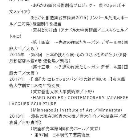
・あらかわ舞台芸術創造プロジェクト 能×Opera《王
女メデイア》
あらかわ創造舞台芸術祭２０１５（サンパール荒川大ホー
ル／三河島）能面制作を担当
・素材との対話 （アナドル大学美術館／エスキシェル／
トルコ）
・第十四章 ～先達の作家たち～ポン・デザール展（画
廊大千／大阪 ）
２０１６年 ・第３回 日本の技と心展・ものづくり×ものがたり（伊勢
丹新宿店本館６階 催物場／新宿）
・第十五章 ～先達の作家たち～ポン・デザール展（画
廊大千／大阪 ）
２０１７年 ・【 藝「大」コレクションパンドラの箱が開いた！】東京藝
術大学創立１３０周年特別展
（東京藝術大学大学美術館／上野）
・HARD BODIES : CONTEMPORARY JAPANESE
LACQUER SCULPTURE
（Minneapolis Institute of Art ／Minnesota）
２０１８年 ・漆芸の現在形《青木宏憧／青木伸介／松崎森平／樋
渡賢／吉野貴将》
（銀座和光本館６階和光ホール／東京）
・ 第５７回 日本現代工芸美術展