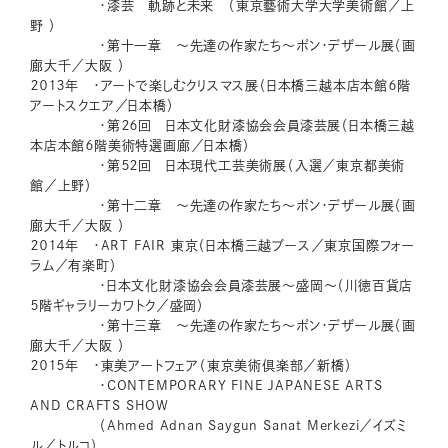
・漆芸 軌跡と未来 （東京藝術大学大学美術館／上
野 ）
・第十一章 ～先達の作家たち～ポン・デザール展（画
廊大千／大阪 ）
２０１３年 ・アートで楽しむクリスマス展（日本橋三越本店本館６階
アートスクエア／日本橋）
・第２６回 日本文化財漆協会会員漆芸展（日本橋三越
本店本館６階美術特選画廊／日本橋）
・第５２回 日本現代工芸美術展（入選／東京都美術
館／上野）
・第十二章 ～先達の作家たち～ポン・デザール展（画
廊大千／大阪 ）
２０１４年 ・ART FAIR 東京（日本橋三越ブース／東京国際フォー
ラム／有楽町）
・日本文化財漆協会会員漆芸展〜盛岡〜（川徳百貨店
５階ギャラリーカワトク／盛岡）
・第十三章 ～先達の作家たち～ポン・デザール展（画
廊大千／大阪 ）
２０１５年 ・東美アートフェア（東京美術倶楽部／新橋）
・CONTEMPORARY FINE JAPANESE ARTS
AND CRAFTS SHOW
（Ahmed Adnan Saygun Sanat Merkezi／イズミ
ル／トルコ）