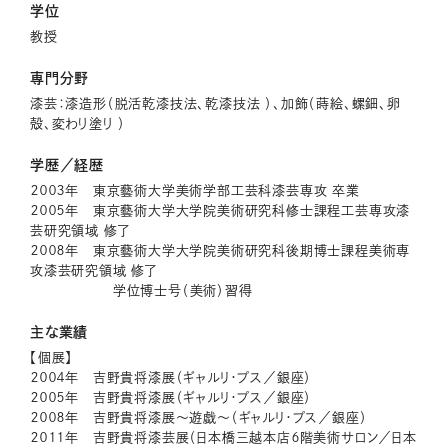
学位
教授
専門分野
漆芸：漆造形（脱活乾漆技法、乾漆技法 ）、加飾（蒔絵、螺鈿、卵
殻、変わり塗り ）
学歴／経歴
２００３年 東京藝術大学美術学部工芸科漆芸専攻 卒業
２００５年 東京藝術大学大学院美術研究科修士課程工芸専攻漆
芸研究領域 修了
２００８年 東京藝術大学大学院美術研究科後期博士課程美術専
攻漆芸研究領域 修了
学位博士号（美術）習得
主な業績
【個展】
２００４年 吉野貴将漆展（ギャルリ・プス／銀座）
２００５年 吉野貴将漆展（ギャルリ・プス／銀座）
２００８年 吉野貴将漆展〜遊戯〜（ギャルリ・プス／銀座）
２０１１年 吉野貴将漆芸展（日本橋三越本店６階美術サロン／日本