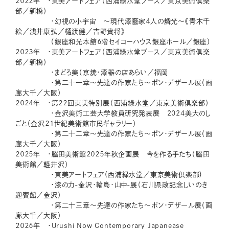
２０２２年 ・東美アートフェア（西浦緑水堂ブース／東京美術倶楽
部／新橋）
・幻視の小宇宙 〜現代漆藝家４人の燐光〜《青木千
絵／浅井康弘／樋渡健／吉野貴将》
（銀座和光本館６階セイコーハウス銀座ホール／銀座）
２０２３年 ・東美アートフェア（西浦緑水堂ブース／東京美術倶楽
部／新橋）
・まどろ美（京焼・漆器の店あらい／福岡
・第二十一章～先達の作家たち～ポン・デザール展（画
廊大千／大阪）
２０２４年 ・第２２回東美特別展（西浦緑水堂／東京美術倶楽部）
・金沢美術工芸大学教員研究発表展 2024美大のし
ごと（金沢２１世紀美術館市民ギャラリー）
・第二十二章～先達の作家たち～ポン・デザール展（画
廊大千／大阪）
２０２５年 ・脇田美術館２０２５年秋企画展 今を作る手たち（脇田
美術館／軽井沢）
・東美アートフェア(西浦緑水堂／東京美術倶楽部)
・漆の力-金沢・輪島・山中-展（石川県政記念しいのき
迎賓館／金沢）
・第二十三章～先達の作家たち～ポン・デザール展（画
廊大千／大阪）
２０２６年 ・Urushi Now Contemporary Japanease