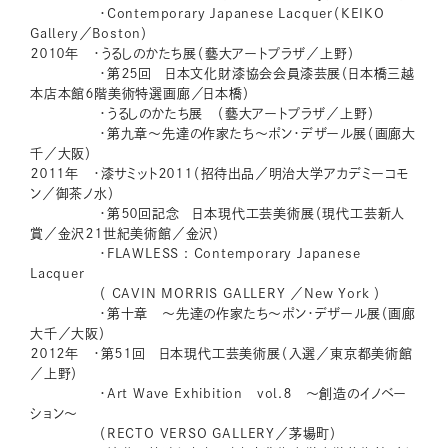
・Contemporary Japanese Lacquer（KEIKO
Gallery／Boston）
２０１０年 ・うるしのかたち展（藝大アートプラザ／上野）
・第２５回 日本文化財漆協会会員漆芸展（日本橋三越
本店本館６階美術特選画廊／日本橋）
・うるしのかたち展 （藝大アートプラザ／上野）
・第九章～先達の作家たち～ポン・デザール展（画廊大
千／大阪）
２０１１年 ・漆サミット２０１１（招待出品／明治大学アカデミーコモ
ン／御茶ノ水）
・第５０回記念 日本現代工芸美術展（現代工芸新人
賞／金沢２１世紀美術館／金沢）
・FLAWLESS : Contemporary Japanese
Lacquer
（ CAVIN MORRIS GALLERY ／New York ）
・第十章 ～先達の作家たち～ポン・デザール展（画廊
大千／大阪）
２０１２年 ・第５１回 日本現代工芸美術展（入選／東京都美術館
／上野）
・Art Wave Exhibition vol.８ ～創造のイノベー
ション～
（RECTO VERSO GALLERY／茅場町）