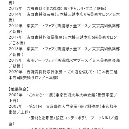
橋）
２０１２年 吉野貴将＜漆の偶像＞展（ギャルリ・プス／銀座）
２０１４年 吉野貴将漆芸展（日本橋三越本店６階美術サロン／日本
橋）
２０１５年 東美アートフェア（西浦緑水堂ブース／東京美術倶楽部
／新橋）
２０１７年 吉野貴将乾漆偶像展（日本橋三越本店６階美術サロン
／日本橋）
２０１８年 東美アートフェア（西浦緑水堂ブース／東京美術倶楽部
／新橋 ）
２０１９年 東美アートフェア（西浦緑水堂ブース／東京美術倶楽部
／新橋 ）
２０２０年 吉野貴将乾漆偶像展 〜この道を信じて〜（日本橋三越
本店６階美術サロン／日本橋）
【他展覧会】
２００２年 ・これから・・・展（東京芸術大学大学会館２階展示室／
上野）
２００３年 ・第５１回 東京藝術大学卒業・修了制作展（東京都美
術館／上野）
・素材と造形展（銀座コンテンポラリーアートNIKI／銀
座）