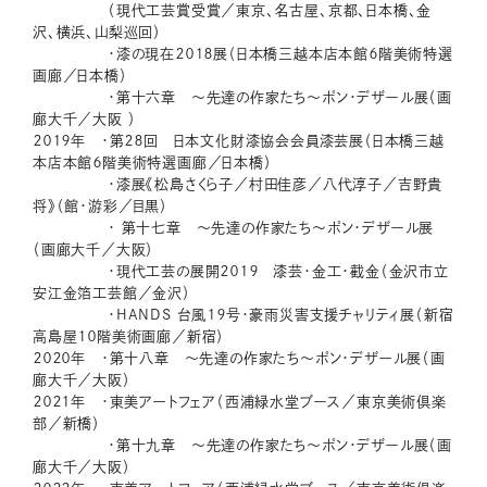
（現代工芸賞受賞／東京、名古屋、京都、日本橋、金
沢、横浜、山梨巡回）
・漆の現在２０１８展（日本橋三越本店本館６階美術特選
画廊／日本橋）
・第十六章 ～先達の作家たち～ポン・デザール展（画
廊大千／大阪 ）
２０１９年 ・第２８回 日本文化財漆協会会員漆芸展（日本橋三越
本店本館６階美術特選画廊／日本橋）
・漆展《松島さくら子／村田佳彦／八代淳子／吉野貴
将》（館・游彩／目黒）
・ 第十七章 ～先達の作家たち～ポン・デザール展
（画廊大千／大阪）
・現代工芸の展開２０１９ 漆芸・金工・截金（金沢市立
安江金箔工芸館／金沢）
・HANDS 台風１９号・豪雨災害支援チャリティ展（新宿
高島屋１０階美術画廊／新宿）
２０２０年 ・第十八章 ～先達の作家たち～ポン・デザール展（画
廊大千／大阪）
２０２１年 ・東美アートフェア（西浦緑水堂ブース／東京美術倶楽
部／新橋）
・第十九章 ～先達の作家たち～ポン・デザール展（画
廊大千／大阪）