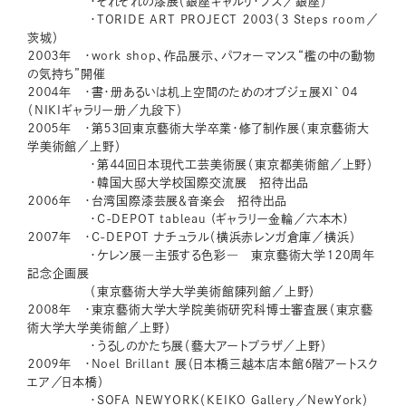
・それぞれの漆展（銀座ギャルリ・プス／銀座）
・TORIDE ART PROJECT ２００３（３ Steps room／
茨城）
２００３年 ・work shop、作品展示、パフォーマンス“檻の中の動物
の気持ち”開催
２００４年 ・書・册あるいは机上空間のためのオブジェ展XI`０４
（NIKIギャラリー册／九段下）
２００５年 ・第５３回東京藝術大学卒業・修了制作展（東京藝術大
学美術館／上野）
・第４４回日本現代工芸美術展（東京都美術館／上野）
・韓国大邸大学校国際交流展 招待出品
２００６年 ・台湾国際漆芸展＆音楽会 招待出品
・C-DEPOT tableau (ギャラリー金輪／六本木)
２００７年 ・C-DEPOT ナチュラル（横浜赤レンガ倉庫／横浜）
・ケレン展―主張する色彩― 東京藝術大学１２０周年
記念企画展
（東京藝術大学大学美術館陳列館／上野）
２００８年 ・東京藝術大学大学院美術研究科博士審査展（東京藝
術大学大学美術館／上野）
・うるしのかたち展（藝大アートプラザ／上野）
２００９年 ・Noel Brillant 展（日本橋三越本店本館６階アートスク
エア／日本橋）
・SOFA NEWYORK（KEIKO Gallery／NewYork）