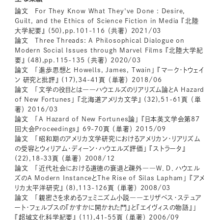
論文 For They Know What They've Done : Desire,
Guilt, and the Ethics of Science Fiction in Media 『北陸
大学紀要』 (50),pp.101-116 （共著） 2021/03
論文 Three Threads: A Philosophical Dialogue on
Modern Social Issues through Marvel Films 『北陸大学紀
要』 (48),pp.115-135 （共著） 2020/03
論文 「進歩思想と Howells, James, Twain」 『マーク・トウェイ
ン 研究と批評』 (17),34-41頁 （単著） 2018/06
論文 「文学の役目とは――ハウエルズのリアリズム論とA Hazard
of New Fortunes」 『北海道アメリカ文学』 (32),51-61頁 （単
著） 2016/03
論文 「A Hazard of New Fortunes論」 『日本英文学会第87
回大会Proceedings』 69-70頁 （単著） 2015/09
論文 「昭和期のアメリカ文学研究におけるアメリカン・リアリズム
の受容とウィリアム・ディーン・ハウエルズ評価」 『ストラータ』
(22),18-33頁 （単著） 2008/12
論文 「近代社会における道徳の衰退と疎外――Ｗ．Ｄ．ハウエル
ズのA Modern InstanceとThe Rise of Silas Lapham」 『アメ
リカ太平洋研究』 (8),113-126頁 （単著） 2008/03
論文 「親密さを求めるフェミニズム小説――エリザベス・ステュア
ート・フェルプスの『かすかに開かれた門』と『エイヴィスの物語』」
『超域文化科学紀要』 (11),41-55頁 （単著） 2006/09