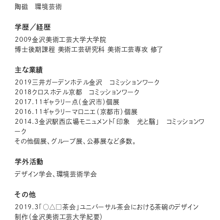
​陶磁 環境芸術
学歴／経歴
​2009金沢美術工芸大学大学院
博士後期課程 美術工芸研究科 美術工芸専攻 修了
主な業績
2019三井ガーデンホテル金沢 コミッションワーク
​​2018クロスホテル京都 コミッションワーク
​​2017.11ギャラリー点（金沢市）個展
2016.11ギャラリーマロニエ（京都市）個展
​​2014.3金沢駅西広場モニュメント「印象 光と翳」 コミッションワ
ーク
​その他個展、グループ展、公募展など多数。
学外活動
デザイン学会、環境芸術学会
その他
2019.3「○△□茶会」ユニバーサル茶会における茶碗のデザイン
制作（金沢美術工芸大学紀要）