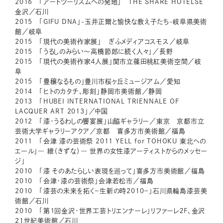
2016 「アートツーリズムへの発地」 THE SHARE HOTELSE
金沢／石川
2015 「GIFU DNA」-玉井正爾と愉快な教え子たち-岐阜県美術
館／岐阜
2015 「現代の美術作家展」 ぎふメディアコスモス／岐阜
2015 「うるしのみらい〜高橋節郎に続く人々」／長野
2015 「現代の美術作家４人展」関市立篠田桃紅美術空間／岐
阜
2015 「豊穣なるもの」豊川市桜ヶ丘ミュージアム／愛知
2014 「ヒトのカタチ、彫刻」静岡市美術館／静岡
2013 「HUBEI INTERNATIONAL TRIENNALE OF
LACQUER ART 2013」／中国
2012 「漆・うるわしの饗宴展」山脇ギャラリー／東京 京都市立
芸術大学ギャラリーアクア／京都 喜多方市美術館／福島
2011 「会津 漆の芸術祭 2011 YELL for TOHOKU 東北への
エール」― 紲（きずな）― 世界の女性漆アーティストからのメッセー
ジ」
2010 「漆 そのあたらしい表現を巡って」喜多方市美術館／福島
2010 「会津・漆の芸術祭」会津若松市／福島
2010 「漆芸の未来を拓く－生新の時2010－」石川県輪島漆芸美
術館／石川
2010 「第１回金沢・世界工芸トリエンナーレ」リファーレ２F、金沢
21世紀美術館／石川