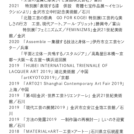
2021 特別展「表現する漆 併設 寄贈七宝作品展〜イセコレ
クションより」 金沢市立中村記念美術館／石川
「北陸工芸の祭典 GO FOR KOGEI 特別展Ⅰ工芸的な美
しさの行方 工芸、現代アート、アール・ブリュット」勝興寺／富山
特別展「フェミニズムズ／FEMINIZMS」金沢２１世紀美術
館／金沢
2020 「Assemble ー集積する技法と身体ー」伊丹市立工芸セン
ター／兵庫
「平面と立体―共鳴するノスタルジア」／高島屋日本橋〜京
都〜大阪〜名古屋〜横浜巡回展
2019 「HUBEI INTERNATIONAL TRIENNALE OF
LACQUER ART 2019」 湖北美術館 ／中国
「artKYOTO2019」／京都
2019 「ART021 Shanghai Contemporary Art Fair 2019」
上海／中国
2019 「第４回金沢・世界工芸トリエンナーレ」 金沢２１世紀美術
館／石川
2019 「現代工芸の展開2019 」 金沢市立安江金箔工芸館／石
川
2019 「方法の発露2019 —制作論の再検討—」 しいのき迎賓
館／石川
2018 「MATERIAL×ART―工芸×アート―」石川県立伝統産業