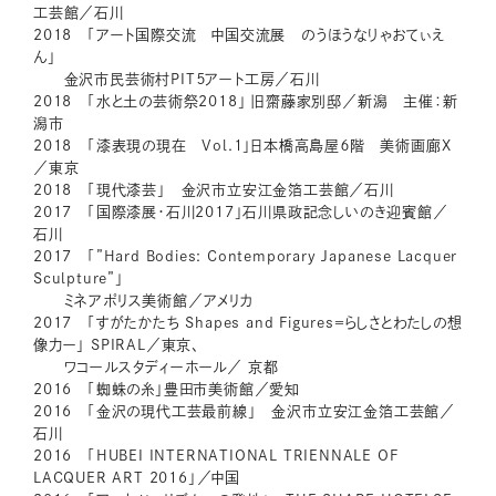
工芸館／石川
2018 「アート国際交流 中国交流展 のうほうなりゃおてぃえ
ん」
金沢市民芸術村PIT５アート工房／石川
2018 「水と土の芸術祭2018」 旧齋藤家別邸／新潟 主催：新
潟市
2018 「漆表現の現在 Vol.1」日本橋高島屋６階 美術画廊X
／東京
2018 「現代漆芸」 金沢市立安江金箔工芸館／石川
2017 「国際漆展・石川2017」石川県政記念しいのき迎賓館／
石川
2017 「”Hard Bodies: Contemporary Japanese Lacquer
Sculpture”」
ミネアポリス美術館／アメリカ
2017 「すがたかたち Shapes and Figures＝らしさとわたしの想
像力ー」 SPIRAL／東京、
ワコールスタディーホール／ 京都
2016 「蜘蛛の糸」豊田市美術館／愛知
2016 「金沢の現代工芸最前線」 金沢市立安江金箔工芸館／
石川
2016 「HUBEI INTERNATIONAL TRIENNALE OF
LACQUER ART 2016」／中国