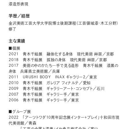
漆造形表現
学歴／経歴
金沢美術工芸大学大学院博士後期課程（工芸領域漆・木工分野）
修了
主な業績
■個展
2021 青木千絵展 融体化する身体 現代美術 艸居／京都
2018 青木千絵展 孤独の身体 現代美術 艸居／京都
2017 美術の中のかたち―手で見る造形 青木千絵展 漆黒の
身体 兵庫県立美術館／兵庫
2011 ​URUSHI BODY INAX ギャラリー2／東京
2010 青木千絵展 ガレリア フィナルテ／愛知
2009 青木千絵展 ギャラリーアート・コンセプト／石川
2007 青木千絵展 ギャラリー手／東京
2006 ​青木千絵展 ギャラリー手／東京
■グループ展
2022 「アーツトワダ10周年記念展インター＋プレイ」十和田市現
代美術館／青森
「工芸の金属と漆美」イセ食品株式会社／富山