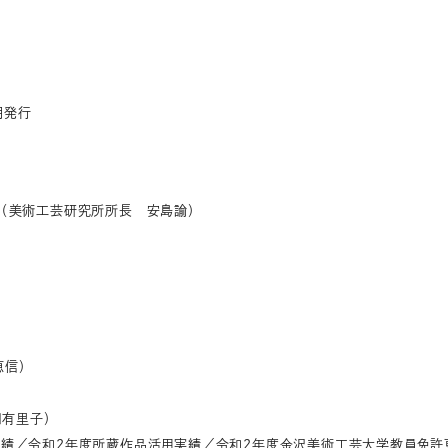
月発行
（美術工芸研究所所長 安島諭）
恵信）
田有里子）
績／令和2年度所蔵作品活用実績／令和2年度金沢美術工芸大学教員免許