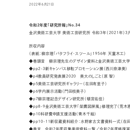
2022年6月21日
令和2年度「研究所報」No.34
金沢美術工芸大学 美術工芸研究所 令和3年（2021年）3
所収内容
（表紙：柳宗理「バタフライ・スツール」1956年 天童木工）
◆巻頭言 柳宗理先生のデザイン資料と金沢美術工芸大学
◆pp2-3新キャンパス移転プロモーション展（西川奈津美）
◆p4教員研究発表展2020 美大のしごと（原 智）
◆p5美術工芸研究所ギャラリー（在田有里子）
◆p6学内展示活動（門田枝美子）
◆p7柳宗理記念デザイン研究所（頓宮佑佳）
◆pp8-9金沢美術工芸大学「架鷹図屏風」修理完了（荒木
◆p10科研費申請支援活動（青木千絵）
◆pp10-11新収蔵資料紹介：水野家古文書資料一式（在
◆巻末 令和2年度収集美術資料一覧／令和2年度修復実