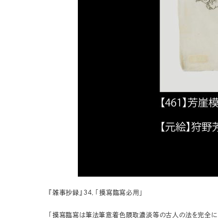
『雑事抄録』３４．「摸寫臨寫必用」
「摸寫臨寫は筆法筆意着色隈取濃淡等の古人の法を完全に