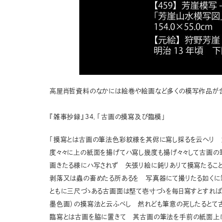
高屋肖哲資料のなかには絵巻や絵画など多くの模写作品が含
『雑事抄録』３４．「古画の摸寫及び臨模」
「摸寫とは古画の筆法色彩紋様を其侭に寫し採るを云へり
度々々に上の紙面を揚げてハ寫し幾度も揚げ々々して古画の
画きたる様にハ写されず 矢張り絵に鈍りありて摸寫たるこ
剥落又は蟲の畜めたる所あるを 写真器にて撮りたる如くに
ともに三尺づゝある古画面は堅て壱寸づゝを毎日寫すとすれ
墨色画）の摸寫法と云ふべし 然れども筆意の死したるとて
臨寫とは古画を脇に置きて 其古画の筆法を手前の紙面上