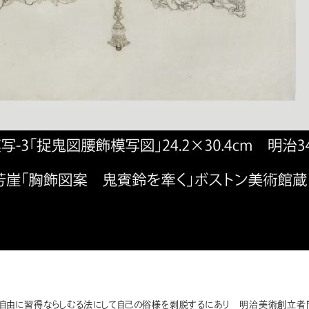
自由に習得ならしむる法にして自己の俗様を剥脱するにあり 明治美術創立者