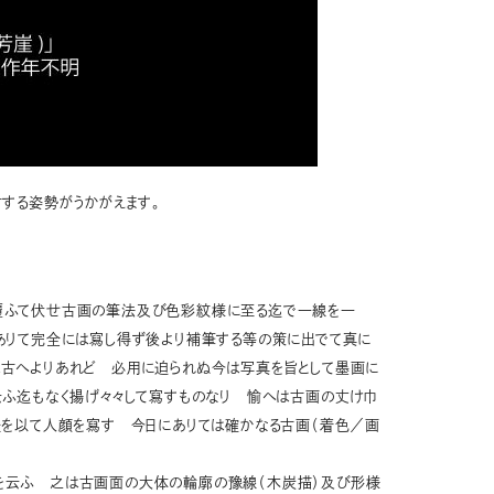
する姿勢がうかがえます。
覆ふて伏せ古画の筆法及び色彩紋様に至る迄で一線を一
ありて完全には寫し得ず後より補筆する等の策に出でて真に
古へよりあれど 必用に迫られぬ今は写真を旨として墨画に
云ふ迄もなく揚げ々々して寫すものなり 愉へは古画の丈け巾
怪を以て人顔を寫す 今日にありては確かなる古画（着色／画
を云ふ 之は古画面の大体の輪廓の豫線（木炭描）及び形様