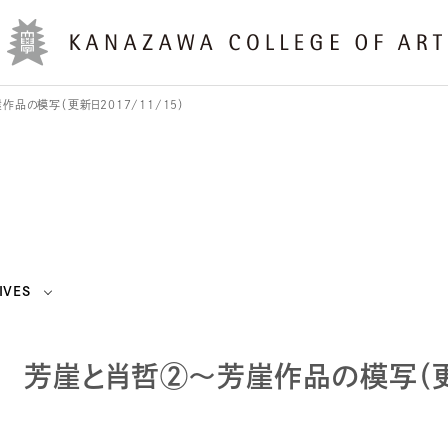
品の模写（更新日2017/11/15）
IVES
芳崖と肖哲②～芳崖作品の模写（更新日