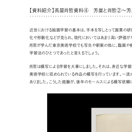
【資料紹介】高屋肖哲資料④ 芳崖と肖哲②～
・・・・・・・・・・・・・・・・・・・・・・・・・・・・・・・・・・・・・・・・・・・・
近世における絵画学習の基本は、手本を写しとって画業の研鑽
化や形骸化などが見られ、現代においてはあまり高い評価が
肖哲が学んだ東京美術学校でも写生や新案の他に、臨画や模
学習法のひとつであったと言えるでしょう。
肖哲は模写による学習を大事にしました。それは、身近な学
美術学校に収められている作品の模写を行っています。一流の
ありました。こうした経験が、後年のモールスによる模写依頼