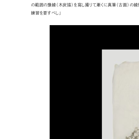
の範囲の豫線（木炭描）を寫し撮りて漸くに真筆（古画）の
練習を要すべし」