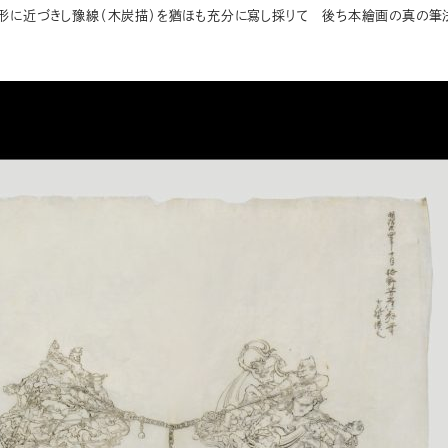
線形に近づきし豫線（木炭描）を猶ほも充分に寫し採りて 後ち本繪画の真の筆