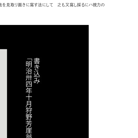
法を見取り画きに寫す法にして 之も又寫し採るにハ視力の