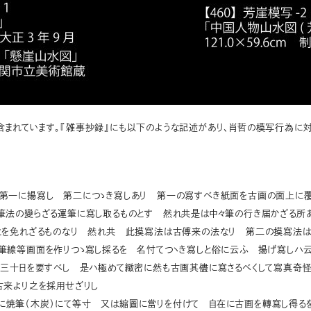
まれています。『雑事抄録』にも以下のような記述があり、肖哲の模写行為に対
 第一に揚寫し 第二につゝき寫しあり 第一の寫すべき紙面を古画の面上に
筆法の變らざる運筆に寫し取るものとす 然れ共是は中々筆の行き届かざる所
とを免れざるものなり 然れ共 此摸寫法は古傅来の法なり 第二の摸寫法は
筆線等画面を作りつゝ寫し採るを 名忖てつヽき寫しと俗に云ふ 揚げ寫しハ
ば三十日を要すべし 是ハ極めて緻密に然も古画其儘に寫さるべくして寫真奇
古来より之を採用せざりし
に焼筆（木炭）にて等寸 又は縮圖に當りを付けて 自在に古画を轉寫し得る