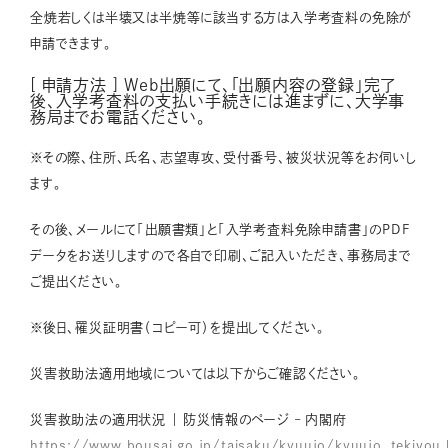
全焼若しくは半壊又は半焼等に該当する方は入学考査料の免除が
申請できます。
[ 申請方法 ] Web出願にて、「出願内容の登録」完了
後、入学考査料の支払い手続きには進まずに、大学事
務局までお電話ください。
※その際、住所、氏名、志望専攻、受付番号、被災状況等をお伺いし
ます。
その後、メールにて「出願書類」と「入学考査料免除申請書」のPDF
データをお送りしますので各自で印刷、ご記入いただき、事務局まで
ご提出ください。
※後日、罹災証明書（コピー可）を提出してください。
災害救助法適用地域については以下からご確認ください。
災害救助法の適用状況 ｜ 防災情報のページ – 内閣府
https://www.bousai.go.jp/taisaku/kyuujo/kyuujo_tekiyou.