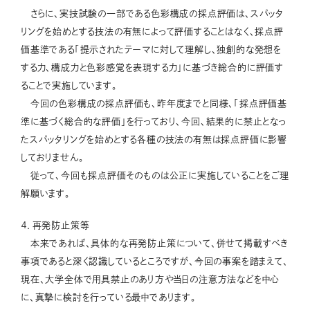
さらに、実技試験の一部である色彩構成の採点評価は、スパッタ
リングを始めとする技法の有無によって評価することはなく、採点評
価基準である「提示されたテーマに対して理解し、独創的な発想を
する力、構成力と色彩感覚を表現する力」に基づき総合的に評価す
ることで実施しています。
今回の色彩構成の採点評価も、昨年度までと同様、「採点評価基
準に基づく総合的な評価」を行っており、今回、結果的に禁止となっ
たスパッタリングを始めとする各種の技法の有無は採点評価に影響
しておりません。
従って、今回も採点評価そのものは公正に実施していることをご理
解願います。
４．再発防止策等
本来であれば、具体的な再発防止策について、併せて掲載すべき
事項であると深く認識しているところですが、今回の事案を踏まえて、
現在、大学全体で用具禁止のあり方や当日の注意方法などを中心
に、真摯に検討を行っている最中であります。