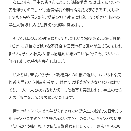
なによりも、学生の皆さんにとって、遠隔授業はこれまでにない不
安を伴うものでしょう。通信環境や制作環境もさまざまです。もし少
しでも不安を覚えたら、授業の担当教員に相談してください。個々の
学生の環境に応じた適切な指導に努めます。
そして、ほとんどの教員にとっても、新しい挑戦であることをご理解
ください。通信など様々な不具合や言葉の行き違いが生じるかもしれ
ません。学生と教員、いまは物理的に離れているからこそ、お互いに
許容しあう気持ちを共有しましょう。
私たちは、普段から学生と教職員との距離が近い、コンパクトな美
術系大学という利点を活かし、対面での授業ができない現状におい
ても、一人一人との対話を大切にした教育を実践します。学生の皆さ
んのご協力を、心よりお願いいたします。
憧れのキャンパスでの学びを許されない新入生の皆さん、日常だっ
たキャンパスでの学びを許されない在学生の皆さん、キャンパスに集
いたいという強い思いは私たち教職員も同じです。一刻も早い収束