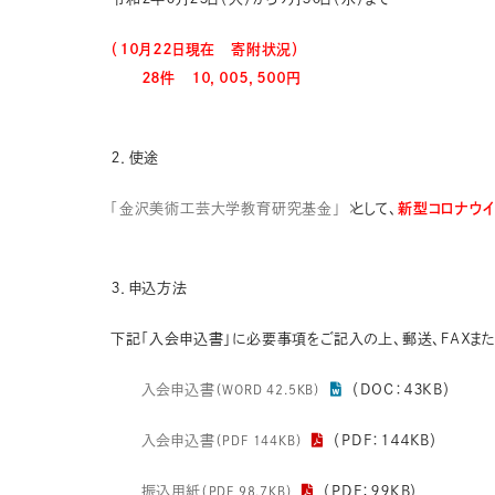
（１０月２２日現在 寄附状況）
２８件 １０，００５，５００円
２．使途
「金沢美術工芸大学教育研究基金」
として、
新型コロナウ
３．申込方法
下記「入会申込書」に必要事項をご記入の上、郵送、ＦＡＸま
入会申込書
（DOC：４３KB）
（WORD 42.5KB）
入会申込書
（PDF：１４４KB）
（PDF 144KB）
振込用紙
（PDF：９９KB）
（PDF 98.7KB）