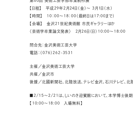
第60回 美術工芸学部卒業制作展
【日程】 平成29年2月24日（金）～ 3月1日（水）
【時間】 10：00～18：00（最終日は17:00まで）
【会場】 金沢21世紀美術館 市民ギャラリーほか
〈芸術学卒業論文発表〉 2月26日（日）10:00～18:00
問合先：金沢美術工芸大学
電話：（076）262-3531
主催／金沢美術工芸大学
共催／金沢市
後援／北國新聞社、北陸放送、テレビ金沢、石川テレビ、北陸
■2/15～2/21は、しいのき迎賓館において、本学博士後
【10:00～18:00 入場無料】