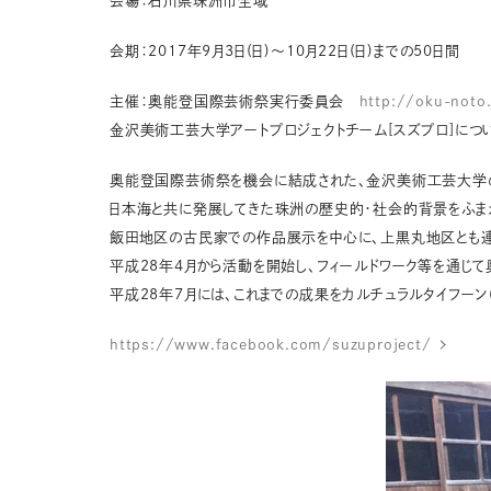
会場：石川県珠洲市全域
会期：2017年9月3日(日)〜10月22日(日)までの50日間
主催：奥能登国際芸術祭実行委員会
http://oku-noto
金沢美術工芸大学アートプロジェクトチーム[スズプロ]につ
奥能登国際芸術祭を機会に結成された、金沢美術工芸大学
日本海と共に発展してきた珠洲の歴史的・社会的背景をふまえ
飯田地区の古民家での作品展示を中心に、上黒丸地区とも連
平成28年4月から活動を開始し、フィールドワーク等を通じ
平成28年7月には、これまでの成果をカルチュラルタイフー
https://www.facebook.com/suzuproject/