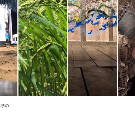
本学の
。