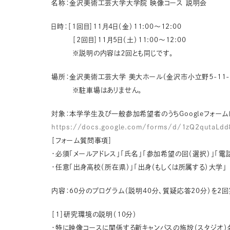
名称：金沢美術工芸大学大学院 映像コース 説明会
日時：［1回目］11月4日（金）11:00～12:00
［2回目］11月5日（土）11:00～12:00
※説明の内容は２回とも同じです。
場所：金沢美術工芸大学 美大ホール（金沢市小立野５-11-
※駐車場はありません。
対象：本学学生及び一般参加希望者のうちGoogleフォー
https://docs.google.com/forms/d/1zQ2qutaL
［フォーム質問事項］
・必須「メールアドレス」「氏名」「参加希望の回（選択）」「電
・任意「出身高校（所在県）」「出身（もしくは所属する）大学」
内容：60分のプログラム（説明40分、質疑応答20分）を2
［1］研究環境の説明（10分）
・特に映像コースに関係する新キャンパスの施設（スタジオ