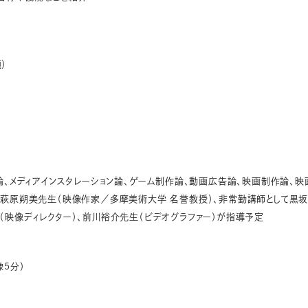
）
論、メディアインスタレーション論、ゲーム制作論、動画広告論、映画制作論、映
して萩原朔美先生（映像作家／多摩美術大学 名誉教授）、非常勤講師として黒
（映像ディレクター）、前川裕介先生（ビデオグラファー）が指導予定
像5分）