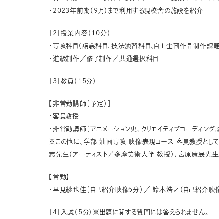
・2023年前期（9月）まで利用する現校舎の施設を紹介
［2］授業内容（10分）
・専攻科目（講義科目、技法演習科目、自主企画作品制作課題
・進級制作／修了制作／共通選択科目
［3］教員（15分）
【非常勤講師（予定）】
・客員教授
・非常勤講師（アニメーション史、クリエイティブコーディング
※この他に、学部 油画専攻 映像表現コース 客員教授と
志先生（アーティスト／多摩美術大学 教授）、宮原康展先生
【常勤】
・早見紗也佳（自己紹介映像5分）／ 鈴木浩之（自己紹介映
［4］入試（5分）※出題に関する質問には答えられません。