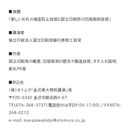
■演題
「新しいお札の偽造防止技術と国立印刷局の凹版彫刻技術」
■講演者
独立行政法人国立印刷局銀行券部工芸官
■内容
国立印刷局の概要、凹版彫刻の歴史や製造技術、すき入れ説明、
新札ＰＲ等
■申込先
（株）オトムラ「金沢美大特別講演」係
〒920-0342 金沢市畝田西4-67
TEL076-268-3737（電話受付は平日9:00-17:00）／FAX076-
268-0212
e-mail: kanazawabidai@otomura.co.jp