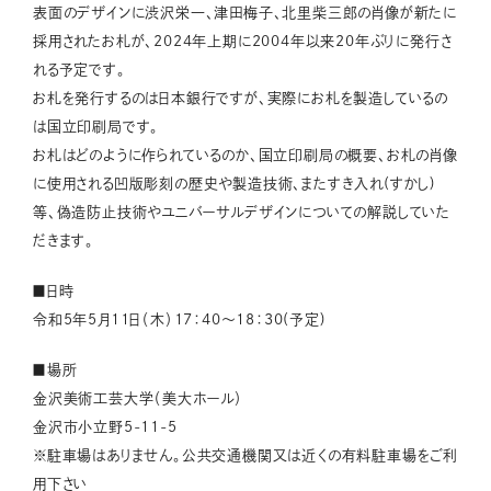
表面のデザインに渋沢栄一、津田梅子、北里柴三郎の肖像が新たに
採用されたお札が、2024年上期に2004年以来20年ぶりに発行さ
れる予定です。
お札を発行するのは日本銀行ですが、実際にお札を製造しているの
は国立印刷局です。
お札はどのように作られているのか、国立印刷局の概要、お札の肖像
に使用される凹版彫刻の歴史や製造技術、またすき入れ(すかし)
等、偽造防止技術やユニバーサルデザインについての解説していた
だきます。
■日時
令和5年5月11日（木）17：40～18：30(予定)
■場所
金沢美術工芸大学（美大ホール）
金沢市小立野5-11-5
※駐車場はありません。公共交通機関又は近くの有料駐車場をご利
用下さい