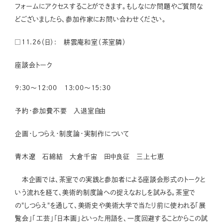
フォームにアクセスすることができます。もしなにか問題やご質問な
どございましたら、参加作家にお問い合わせください。
□11.26（日）: 耕雲庵和室（茶室隣）
座談会トーク
9:30〜12:00 13:00〜15:30
予約・参加費不要 入退室自由
企画・しつらえ・制度論・実制作について
青木遼 石綿結 大倉千宙 田中良征 三上七恵
本企画では、茶室での実践と参加者による座談会形式のトークと
いう流れを経て、美術的制度論への捉えなおしを試みる。茶室で
の"しつらえ"を通して、美術史や美術大学で当たり前に使われる「展
覧会」「工芸」「日本画」といった用語を、一度回避することからこの試