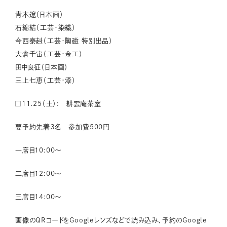
青木遼（日本画）
石綿結（工芸・染織）
今西泰赳（工芸・陶磁 特別出品）
大倉千宙（工芸・金工）
田中良征（日本画）
三上七恵（工芸・漆）
□11.25（土）: 耕雲庵茶室
要予約先着３名 参加費500円
一席目10:00〜
二席目12:00〜
三席目14:00〜
画像のQRコードをGoogleレンズなどで読み込み、予約のGoogle