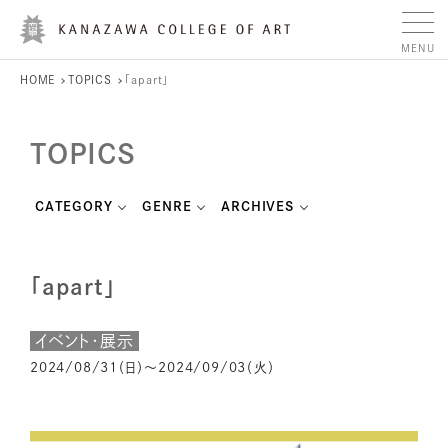
HOME
TOPICS
「apart」
TOPICS
CATEGORY
GENRE
ARCHIVES
「apart」
イベント・展示
2024/08/31（日）～2024/09/03（火）