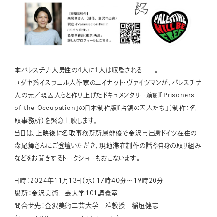
本パレスチナ人男性の４人に１人は収監される――。
ユダヤ系イスラエル人作家のエイナット・ヴァイツマンが、パレスチナ
人の元／現囚人らと作り上げたドキュメンタリー演劇『Prisoners
of the Occupation』の日本制作版『占領の囚人たち』（制作：名
取事務所）を緊急上映します。
当日は、上映後に名取事務所所属俳優で金沢市出身ドイツ在住の
森尾舞さんにご登壇いただき、現地滞在制作の話や自身の取り組み
などをお聞きするトークショーもおこないます。
日時：2024年11月13日（水）17時40分～19時20分
場所：金沢美術工芸大学101講義室
問合せ先：金沢美術工芸大学 准教授 稲垣健志