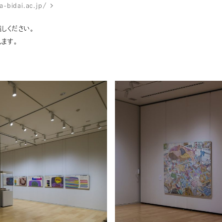
-bidai.ac.jp/
しください。
ます。