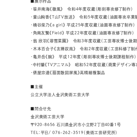
■展示作品
・笹井南海《微風》 令和4年度収蔵（彫刻専攻修了制作）
・當山絢香《T山TV放送》 令和5年度収蔵（油画専攻卒業
・桶谷柴乃《a girl》 平成25年度収蔵（油画専攻修了制作）
・角南友繁《Field》 平成22年度収蔵（油画専攻修了制作）
・翁 欣羽《溶雪菜園》 令和3年度収蔵（工芸専攻博士後
・木本百合子《友禅奴凧》 令和2年度収蔵（工芸科修了制
・亀井岳《腕》 平成12年度（彫刻専攻博士後期課程制作）
・中村肇《TVアニマル》 昭和52年度収蔵（商業デザイン
・俵屋宗達《扇面散図屏風》高精細複製品
■主催
公立大学法人金沢美術工芸大学
■問合せ先
金沢美術工芸大学
〒920-8656 石川県金沢市小立野2丁目40番1号
TEL：平日/ 076-262-3519（美術工芸研究所）