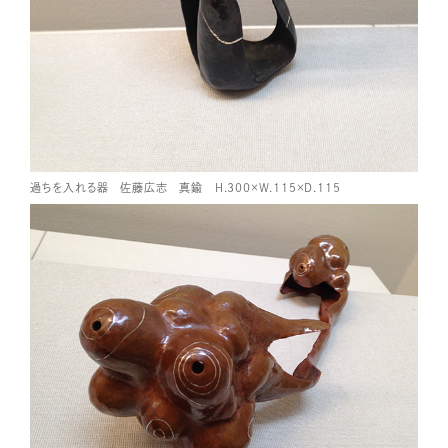
過ちを入れる器 佐藤広志 真鍮 H.300×W.115×D.115