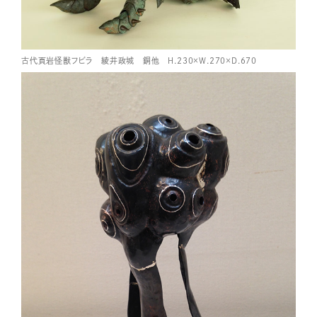
古代頁岩怪獣フビラ 綾井政城 銅他 H.230×W.270×D.670