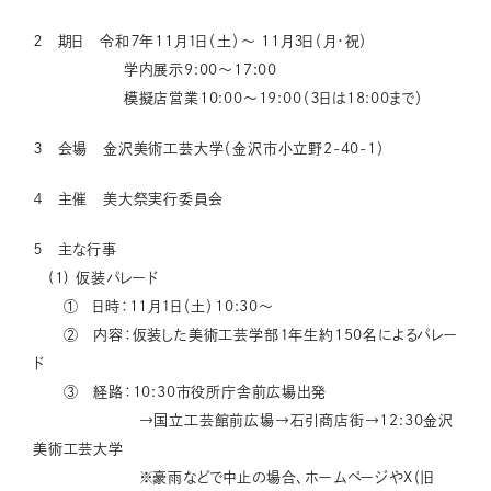
２ 期日 令和７年11月１日（土）～ 11月３日（月・祝）
学内展示9:00～17:00
模擬店営業10:00～19:00（３日は18:00まで）
３ 会場 金沢美術工芸大学（金沢市小立野2-40-1）
４ 主催 美大祭実行委員会
５ 主な行事
(1) 仮装パレード
① 日時：11月１日（土）10:30～
② 内容：仮装した美術工芸学部１年生約150名によるパレー
ド
③ 経路：10:30市役所庁舎前広場出発
→国立工芸館前広場→石引商店街→12:30金沢
美術工芸大学
※豪雨などで中止の場合、ホームページやX（旧