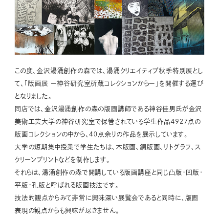
この度、金沢湯涌創作の森では、湯涌クリエイティブ秋季特別展とし
て、「版画展 ー神谷研究室所蔵コレクションからー」を開催する運び
となりました。
同店では、金沢湯涌創作の森の版画講師である神谷佳男氏が金沢
美術工芸大学の神谷研究室で保管されている学生作品4927点の
版画コレクションの中から、40点余りの作品を展示しています。
大学の短期集中授業で学生たちは、木版画、銅版画、リトグラフ、ス
クリーンプリントなどを制作します。
それらは、湯涌創作の森で開講している版画講座と同じ凸版・凹版・
平版・孔版と呼ばれる版画技法です。
技法的観点からみて非常に興味深い展覧会であると同時に、版画
表現の観点からも興味が尽きません。