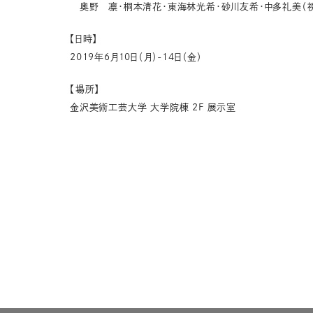
奥野 凛・桐本清花・東海林光希・砂川友希・中多礼美（視
【日時】
2019年6月10日（月）-14日（金）
【場所】
金沢美術工芸大学 大学院棟 2F 展示室