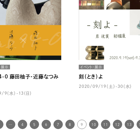
・展示
イベント・展示
.94-0 藤田柚子・近藤なつみ
刻（とき）よ
2020/09/19（土）-30（水）
9/9（水）-13（日）
…
4
5
6
7
8
9
10
11
12
13