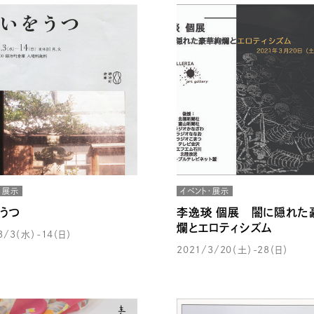
・展示
イベント・展示
うつ
李逸琰 個展 闇に隠れた
爛とエロティシズム
3/3（水）-14（日）
2021/3/20（土）-28（日）