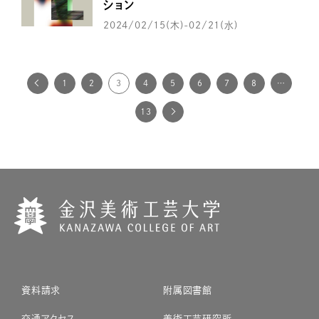
ション
2024/02/15(木)-02/21(水)
1
2
3
4
5
6
7
8
…
13
資料請求
附属図書館
交通アクセス
美術工芸研究所