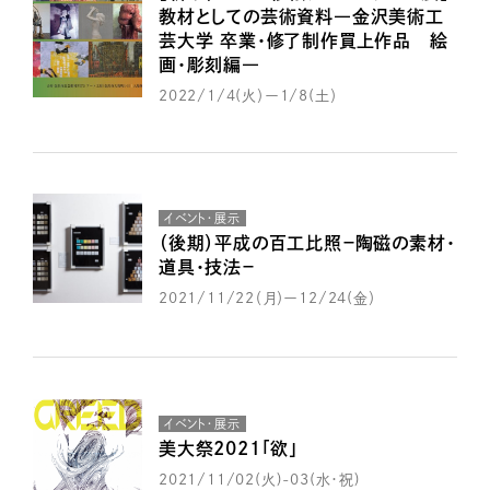
教材としての芸術資料―金沢美術工
芸大学 卒業・修了制作買上作品 絵
画・彫刻編―
2022/1/4(火）ー1/8(土）
イベント・展示
（後期）平成の百工比照－陶磁の素材・
道具・技法－
2021/11/22（月）ー12/24(金）
イベント・展示
美大祭2021「欲」
2021/11/02(火)-03(水・祝)