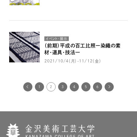
イベント・展示
（前期）平成の百工比照ー染織の素
材・道具・技法ー
2021/10/4（月）-11/12（金）
1
2
3
4
5
6