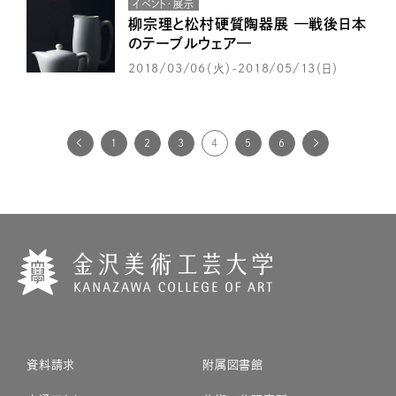
イベント・展示
柳宗理と松村硬質陶器展 —戦後日本
のテーブルウェア—
2018/03/06（火）-2018/05/13（日）
1
2
3
4
5
6
資料請求
附属図書館