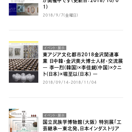
が開催中です(更新日：2018/10/0
1)
2018/9/7(金曜日)
イベント・展示
東アジア文化都市2018金沢関連事
業 日中韓・金沢美大博士人材・交流展
― 李一烈(韓国)×李佳妮(中国)×クニ
ト(日本)×堀至以(日本) ―
2018/09/14-2018/11/04
イベント・展示
国立民族学博物館（大阪） 特別展「工
芸継承―東北発、日本インダストリア