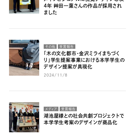
4年 艸田一葉さんの作品が採用され
ました
その他
受賞報告
「木の文化都市・金沢ミライまちづく
り」学生提案事業における本学学生の
デザイン提案が具現化
2024/11/8
メディア
受賞報告
湖池屋様との社会共創プロジェクトで
本学学生考案のデザインが商品化